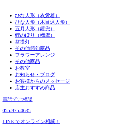
ひな人形（衣裳着）
ひな人形（木目込人形）
五月人形（鎧兜）
鯉のぼり（幟旗）
盆提灯
その他節句商品
フラワーアレンジ
その他商品
お教室
お知らせ・ブログ
お客様からのメッセージ
店主おすすめ商品
電話でご相談
055-975-0635
LINE でオンライン相談！