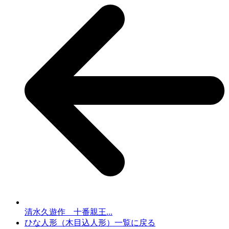
清水久遊作 十番親王...
ひな人形（木目込人形）一覧に戻る