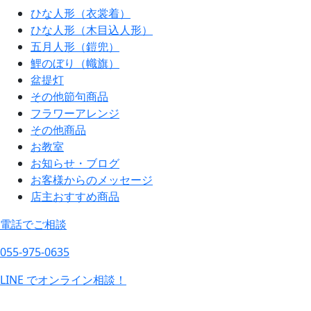
ひな人形（衣裳着）
ひな人形（木目込人形）
五月人形（鎧兜）
鯉のぼり（幟旗）
盆提灯
その他節句商品
フラワーアレンジ
その他商品
お教室
お知らせ・ブログ
お客様からのメッセージ
店主おすすめ商品
電話でご相談
055-975-0635
LINE でオンライン相談！