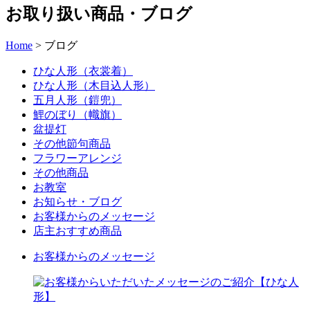
お取り扱い商品・ブログ
Home
>
ブログ
ひな人形（衣裳着）
ひな人形（木目込人形）
五月人形（鎧兜）
鯉のぼり（幟旗）
盆提灯
その他節句商品
フラワーアレンジ
その他商品
お教室
お知らせ・ブログ
お客様からのメッセージ
店主おすすめ商品
お客様からのメッセージ