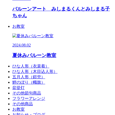
バルーンアート みしまるくんとみしまる子
ちゃん
お教室
2024.08.02
夏休みバルーン教室
ひな人形（衣裳着）
ひな人形（木目込人形）
五月人形（鎧兜）
鯉のぼり（幟旗）
盆提灯
その他節句商品
フラワーアレンジ
その他商品
お教室
お知らせ・ブログ